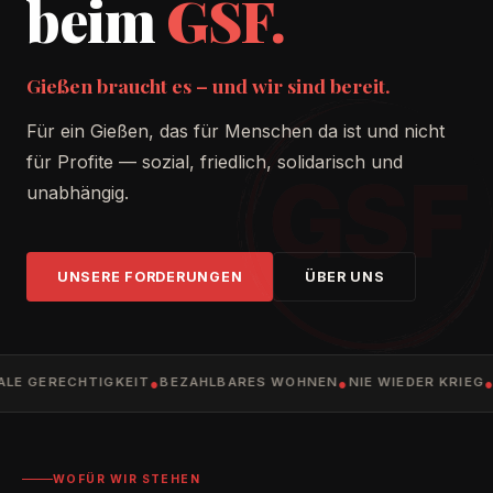
beim
GSF.
Gießen braucht es – und wir sind bereit.
Für ein Gießen, das für Menschen da ist und nicht
für Profite — sozial, friedlich, solidarisch und
unabhängig.
UNSERE FORDERUNGEN
ÜBER UNS
ALE GERECHTIGKEIT
BEZAHLBARES WOHNEN
NIE WIEDER KRIEG
●
●
●
WOFÜR WIR STEHEN